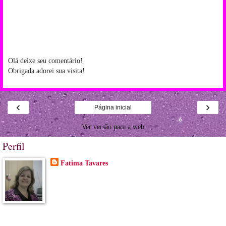
Olá deixe seu comentário!
Obrigada adorei sua visita!
‹
›
Página inicial
Ver versão para a web
Perfil
Fatima Tavares
Guaíba, RS, Brazil
Sou uma pessoa feliz, sou casada com Jânio, tenho dois
filhos André e Lidiane,e sou vó de duas lindas fofuras Maria
Clara e Vitor Lorenzo, e tenho uma nora, Karla, vivo para
minha familia, tento me dedicar a eles, e para meus artesanatos, com muito